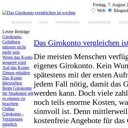
Freitag, 7. August
Web
Blognol
BLOGNOLIA
GELD
FINANZIERUNG
KREDITKARTE
GELD
Letzte Beiträge
Girokonto-
Das Girokonto vergleichen is
Gebühren
müssen nicht
mehr sein
Die meisten Menschen verfüge
Wenn das Konto
gesperrt wird
eigenes Girokonto. Kein Wun
Auf das Konto
Zinsen erhalten
spätestens mit der ersten Auf
Das Konto
jedem Fall nötig, damit das 
überziehen
Beim Girokonto
werden kann. Doch viele zahl
für Studenten gilt
es einiges zu
noch teils enorme Kosten, wa
beachten
Online
sinnvoll ist. Denn mittlerweil
Girokonto -
kostenfreie Angebote für das
Verzinsung
möglich