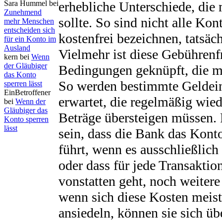
Sara Hummel bei
erhebliche Unterschiede, die
Zunehmend
sollte. So sind nicht alle Kont
mehr Menschen
entscheiden sich
kostenfrei bezeichnen, tatsäch
für ein Konto im
Ausland
Vielmehr ist diese Gebührenf
kern bei
Wenn
der Gläubiger
Bedingungen geknüpft, die ma
das Konto
So werden bestimmte Geldei
sperren lässt
EinBetroffener
erwartet, die regelmäßig wie
bei
Wenn der
Gläubiger das
Beträge übersteigen müssen. 
Konto sperren
lässt
sein, dass die Bank das Kont
führt, wenn es ausschließlich
oder dass für jede Transaktio
vonstatten geht, noch weitere
wenn sich diese Kosten meis
ansiedeln, können sie sich ü