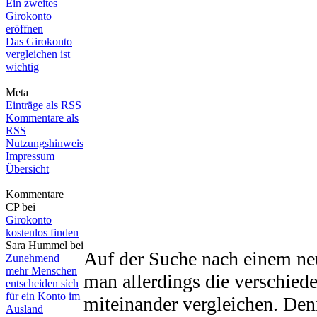
Ein zweites
Girokonto
eröffnen
Das Girokonto
vergleichen ist
wichtig
Meta
Einträge als RSS
Kommentare als
RSS
Nutzungshinweis
Impressum
Übersicht
Kommentare
CP bei
Girokonto
kostenlos finden
Sara Hummel bei
Auf der Suche nach einem neu
Zunehmend
mehr Menschen
man allerdings die verschied
entscheiden sich
für ein Konto im
miteinander vergleichen. Denn 
Ausland