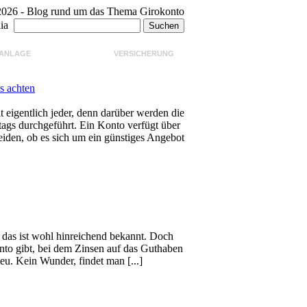
 2026 - Blog rund um das Thema Girokonto
ia
ANLAGE
GIROKONTO
VERSICHERUNG
s achten
t eigentlich jeder, denn darüber werden die
ltags durchgeführt. Ein Konto verfügt über
iden, ob es sich um ein günstiges Angebot
, das ist wohl hinreichend bekannt. Doch
onto gibt, bei dem Zinsen auf das Guthaben
eu. Kein Wunder, findet man [...]