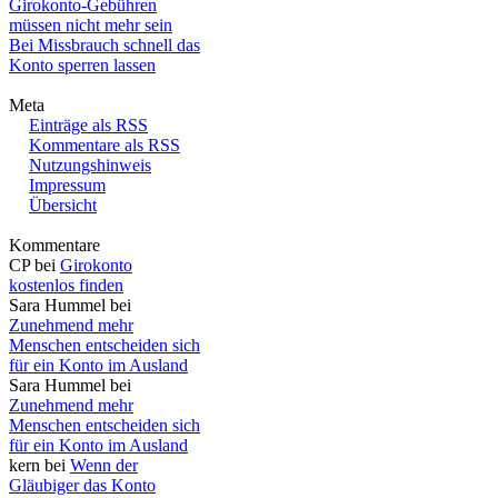
Girokonto-Gebühren
müssen nicht mehr sein
Bei Missbrauch schnell das
Konto sperren lassen
Meta
Einträge als RSS
Kommentare als RSS
Nutzungshinweis
Impressum
Übersicht
Kommentare
CP bei
Girokonto
kostenlos finden
Sara Hummel bei
Zunehmend mehr
Menschen entscheiden sich
für ein Konto im Ausland
Sara Hummel bei
Zunehmend mehr
Menschen entscheiden sich
für ein Konto im Ausland
kern bei
Wenn der
Gläubiger das Konto