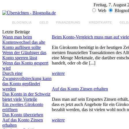
Freitag, 7. August
Web
Blognol
BLOGNOLIA
GELD
FINANZIERUNG
KREDITKARTE
GELD
Letzte Beiträge
Wann man beim
Beim Konto-Vergleich muss man auf viele
Kontenwechsel das alte
Konto auflösen sollte
Ein Girokonto benötigt in der heutigen Zei
Wenn der Gläubiger das
meisten finanziellen Transaktionen des Al
Konto sperren lässt
eine Menge Merkmale, die darüber entsche
Wenn das Konto gesperrt
handelt, oder ob die [...]
wird
Durch eine
weitere
Zwangsvollstreckung kann
das Konto gepfändet
werden
Auf das Konto Zinsen erhalten
Das Konto in der Schweiz
bietet viele Vorteile
Dass man auf sein Erspartes Zinsen erhält
Ein zweites Girokonto
dass es jetzt auch Angebote für ein Girok
eröffnen
bezahlt werden, das ist vielen wohl noch n
Das Konto überziehen
Auf das Konto Zinsen
weitere
erhalten